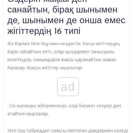
санайтын, бірақ шынымен
де, шынымен де онша емес
жігіттердің 16 типі
Біз бәріміз Nice Guy-мен кездестік. Басқа жігіттердің
бәрін ойлайтын жігіт, олар қыздармен танысқысы
келетіндер, ханымдарға жақсы қарамайтын жаман
балалар. Жақсы жігіттер
мырзалар
ad
. Сіз жалаңаш жібермесеңіз, сізді балағат сөздер деп
атайтын мырзалар.
Nice Guy субреддит сияқты көптеген дәмдермен келеді