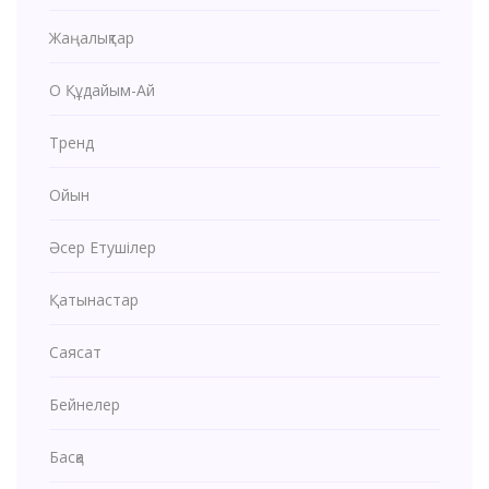
Жаңалықтар
О Құдайым-Ай
Тренд
Ойын
Әсер Етушілер
Қатынастар
Саясат
Бейнелер
Басқа