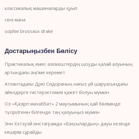
классикалық машиналарды қуып
сені мана
sophie brussaux drake
Достарыңызбен Бөлісу
Практикалық емес әзілкештердің шоуды қалай алуының
артындағы әңгіме керемет
Атлантадағы Дрю Сидораның нағыз үй шаруасындағы
әйелдерге гистерэктомия қажет болуы мүмкін
Сіз «Қазіргі махаббат» 2 маусымының қай бөлімінде
түсірілгенін білгенде таң қалуыңыз мүмкін
Энн Хэтэуэй инстаграмда «Бақсылардың» дауы кезінде
кешірім сұрайды