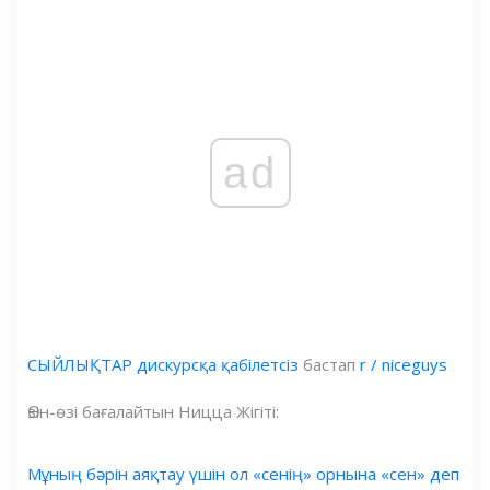
ad
СЫЙЛЫҚТАР дискурсқа қабілетсіз
бастап
r / niceguys
Өзін-өзі бағалайтын Ницца Жігіті:
Мұның бәрін аяқтау үшін ол «сенің» орнына «сен» деп