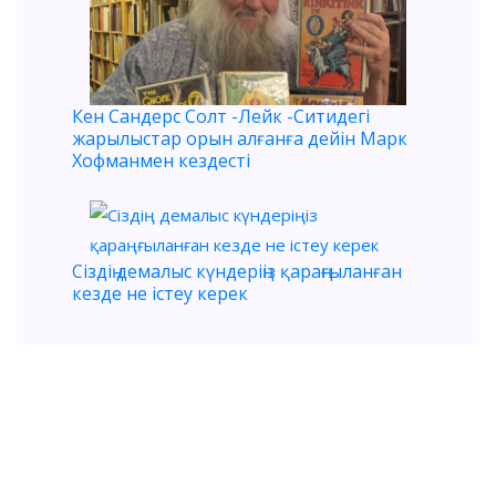
Кен Сандерс Солт -Лейк -Ситидегі
жарылыстар орын алғанға дейін Марк
Хофманмен кездесті
Сіздің демалыс күндеріңіз қараңғыланған
кезде не істеу керек