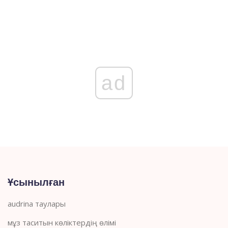
ad
Ұсынылған
audrina таулары
мұз таситын көліктердің өлімі