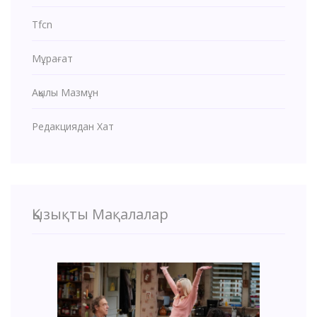
Tfcn
Мұрағат
Ақылы Мазмұн
Редакциядан Хат
Қызықты Мақалалар