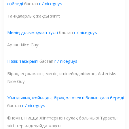
сөйледі
бастап
r / niceguys
Таңқаларлық жақсы жігіт:
Менің досым құлап түсті
бастап
r / niceguys
Арзан Nice Guy:
Нәзік тақырып!
бастап
r / niceguys
Бірақ, ең жаманы, менің кішіпейілділігімше, Asterisks
Nice Guy:
Жындылық жойылды, бірақ ол өзекті болып қала береді
бастап
r / niceguys
Өтінемін, Ницца Жігіттерінен аулақ болыңыз! Тұрақты
жігіттер әлдеқайда жақсы.