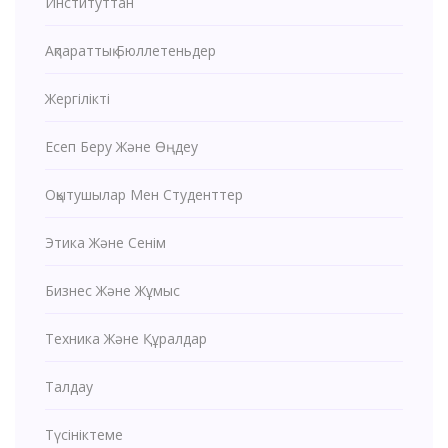
Институттан
Ақпараттық Бюллетеньдер
Жергілікті
Есеп Беру Және Өңдеу
Оқытушылар Мен Студенттер
Этика Және Сенім
Бизнес Және Жұмыс
Техника Және Құралдар
Талдау
Түсініктеме