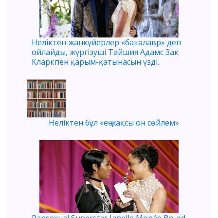
Неліктен жанкүйерлер «бакалавр» деп
ойлайды, жүргізуші Тайшия Адамс Зак
Кларкпен қарым-қатынасын үзді.
Неліктен бұл «ең жақсы он сөйлем»