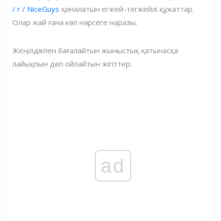
/ r / NiceGuys
қиналатын егжей-тегжейлі құжаттар.
Олар жай ғана көп нәрсеге наразы.
Жеңілдікпен бағалайтын жыныстық қатынасқа
лайықпын деп ойлайтын жігіттер:
ad