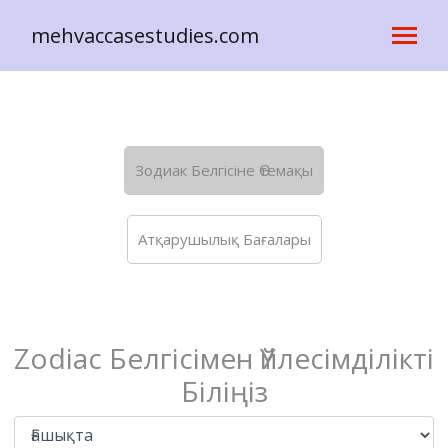
mehvaccasestudies.com
Зодиак Белгісіне Өтемақы
Атқарушылық Бағалары
Zodiac Белгісімен Үйлесімділікті
Біліңіз