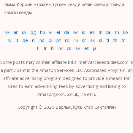
Эмма Коррин «тәжге» түскен кезде «өзін кілем астында
көмгісі келді»
kk
-
ar
-
uk
-
bg
-
hu
-
vi
-
el
-
da
-
iw
-
id
-
es
-
it
-
ca
-
zh
-
ko
-
lv
-
lt
-
de
-
nl
-
no
-
pl
-
pt
-
ro
-
ru
-
sr
-
sk
-
sl
-
tl
-
th
-
tr
-
fi
-
fr
-
hi
-
hr
-
cs
-
sv
-
et
-
ja
Some posts may contain affiliate links. mehvaccasestudies.com is
a participant in the Amazon Services LLC Associates Program, an
affiliate advertising program designed to provide a means for
sites to earn advertising fees by advertising and linking to
Amazon(.com, .co.uk, .ca etc).
Copyright © 2026 Барлық Құқықтар Сақталған