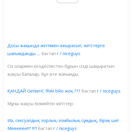
Досы жақында жігітімен ажырасып, жігіттерге
шағымданды ....
бастап
r / niceguys
Сіз олармен кездеспестен бұрын сізді шақыратын
жақсы балалар, бұл өте жағымды:
ҚАНДАЙ GeNeriC fRAt bRo жоқ ???
бастап
r / niceguys
Мұны жақсы білмейтін жігіттер:
Иә, сексуалдық зорлық-зомбылық сұмдық, бірақ ше!
Мееееее!!? !!?!
бастап
r / niceguys