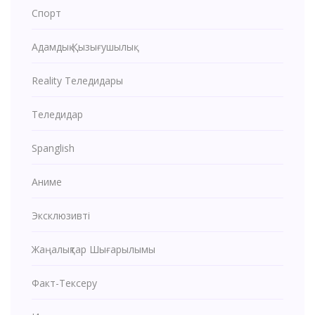
Спорт
Адамдық Қызығушылық
Reality Теледидары
Теледидар
Spanglish
Аниме
Эксклюзивті
Жаңалықтар Шығарылымы
Факт-Тексеру