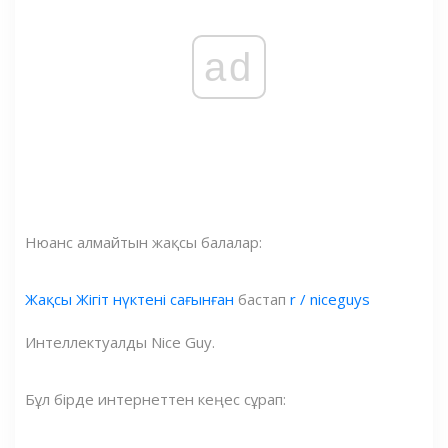
ad
Нюанс алмайтын жақсы балалар:
Жақсы Жігіт нүктені сағынған
бастап
r / niceguys
Интеллектуалды Nice Guy.
Бұл бірде интернеттен кеңес сұрап: