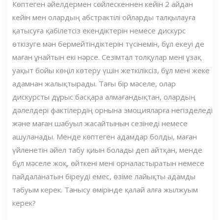
Көптеген әйелдермен сөйлескеннен кейін 2 айдан
кейін мен олардың абстрактілі ойларды талқылауға
қатысуға қабілетсіз екендіктерін немесе дискурс
өткізуге мән бермейтіндіктерін түсінемін, бұл екеуі де
маған ұнайтын екі нәрсе. Сезімтал толқулар мені ұзақ
уақыт бойы көңіл көтеру үшін жеткіліксіз, бұл мені жеке
адамнан жалықтырады. Тағы бір мәселе, олар
дискурсты дұрыс басқара алмағандықтан, олардың
дәлелдері фактілердің орнына эмоцияларға негізделеді
және маған шабуыл жасайтынын сезінеді немесе
ашуланады. Менде көптеген адамдар болды, маған
үйленетін әйел табу қиын болады деп айтқан, менде
бұл мәселе жоқ, өйткені мені орналастыратын немесе
пайдаланатын біреуді емес, өзіме лайықты адамды
табуым керек. Танысу өмірінде қалай алға жылжуым
керек?