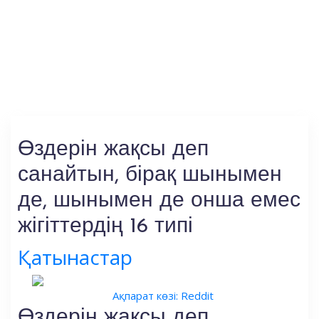
Өздерін жақсы деп
санайтын, бірақ шынымен
де, шынымен де онша емес
жігіттердің 16 типі
Қатынастар
Ақпарат көзі: Reddit
Өздерін жақсы деп