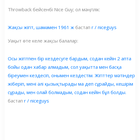
Throwback бейсенбі Nice Guy; ол мәңгілік:
Жақсы жігіт, шамамен 1961 ж
бастап
r / niceguys
Уақыт өте келе жақсы балалар:
Осы жігітпен бір кездесуге бардым, содан кейін 2 апта
бойы одан хабар алмадым, сол уақытта мен басқа
біреумен кездесіп, онымен кездестім. Жігіттер мәтіндер
жіберіп, мені әлі қызықтырады ма деп сұрайды, кешірім
сұрады, мен олай болмадым, содан кейін бұл болды.
бастап
r / niceguys