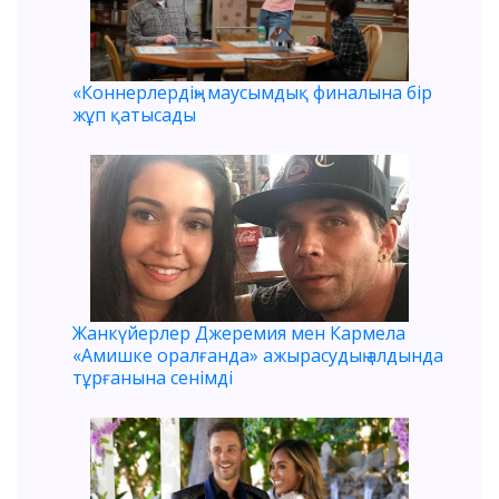
«Коннерлердің» маусымдық финалына бір
жұп қатысады
Жанкүйерлер Джеремия мен Кармела
«Амишке оралғанда» ажырасудың алдында
тұрғанына сенімді