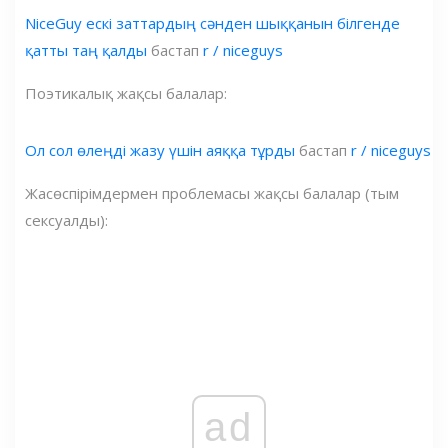
NiceGuy ескі заттардың сәнден шыққанын білгенде
қатты таң қалды
бастап
r / niceguys
Поэтикалық жақсы балалар:
Ол сол өлеңді жазу үшін аяққа тұрды
бастап
r / niceguys
Жасөспірімдермен проблемасы жақсы балалар (тым
сексуалды):
ad