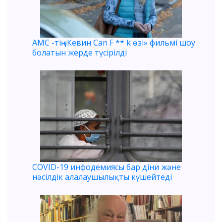
AMC -тің «Кевин Can F ** k өзі» фильмі шоу
болатын жерде түсірілді
COVID-19 инфодемиясы бар діни және
нәсілдік алалаушылықты күшейтеді