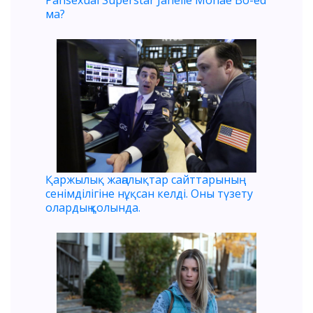
Pansexual Superstar Janelle Monáe Bo-ed
ма?
Қаржылық жаңалықтар сайттарының
сенімділігіне нұқсан келді. Оны түзету
олардың қолында.