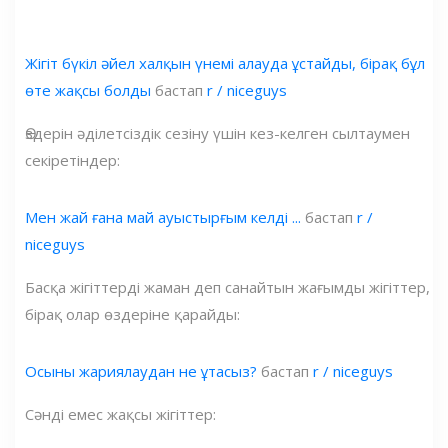
Жігіт бүкіл әйел халқын үнемі алауда ұстайды, бірақ бұл
өте жақсы болды
бастап
r / niceguys
Өздерін әділетсіздік сезіну үшін кез-келген сылтаумен
секіретіндер:
Мен жай ғана май ауыстырғым келді ...
бастап
r /
niceguys
Басқа жігіттерді жаман деп санайтын жағымды жігіттер,
бірақ олар өздеріне қарайды:
Осыны жариялаудан не ұтасыз?
бастап
r / niceguys
Сәнді емес жақсы жігіттер: